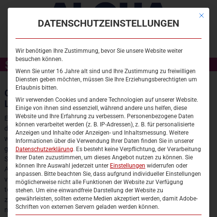
Es folgt eine Liste der Service-Gruppen, für die eine Einwilligung ert
Mit die
DATENSCHUTZEINSTELLUNGEN
Wir benötigen Ihre Zustimmung, bevor Sie unsere Website weiter
besuchen können.
SAUNALANDSCHAFT
Wenn Sie unter 16 Jahre alt sind und Ihre Zustimmung zu freiwilligen
STARTSEITE
Diensten geben möchten, müssen Sie Ihre Erziehungsberechtigten um
Erlaubnis bitten.
GROSSE SAUNALANDSCHAFT IM AQUA-L
WOHNMOBILSTELLPLATZ
Wir verwenden Cookies und andere Technologien auf unserer Website.
AND OSTERODE AM HARZ
Einige von ihnen sind essenziell, während andere uns helfen, diese
HALLENBAD
Website und Ihre Erfahrung zu verbessern.
Personenbezogene Daten
Entfliehen Sie dem stressigen Alltag und entspannen Sie in
können verarbeitet werden (z. B. IP-Adressen), z. B. für personalisierte
der großzügigen Saunalandschaft. Erleben Sie den
Anzeigen und Inhalte oder Anzeigen- und Inhaltsmessung.
Weitere
BELEGUNGSPLAN
weitläufigen, ganz nach dem Motto „Harz“ liebevoll
Informationen über die Verwendung Ihrer Daten finden Sie in unserer
gestalteten Saunagarten. Hier können Sie sich erholen,
Datenschutzerklärung
.
Es besteht keine Verpflichtung, der Verarbeitung
FREIBAD
Ihrer Daten zuzustimmen, um dieses Angebot nutzen zu können.
Sie
Sonne tanken und die Ruhe genießen. Im Innen- und
können Ihre Auswahl jederzeit unter
Einstellungen
widerrufen oder
Außenbereich stehen allen Saunaliebhabern sieben
SAUNA
anpassen.
Bitte beachten Sie, dass aufgrund individueller Einstellungen
verschiedene Saunen und drei gemütliche Ruheräume,
möglicherweise nicht alle Funktionen der Website zur Verfügung
teilweise mit Kamin zur Verfügung. Das Highlight ist die bis
KURSE
stehen. Um eine einwandfreie Darstellung der Website zu
gewährleisten, sollten externe Medien akzeptiert werden, damit Adobe-
zu 80 Personen fassende Köhlersauna, gefertigt aus
Schriften von externen Servern geladen werden können.
EVENTS
nordischem Kelo-Holz, welche das Herz aller Saunaliebhaber