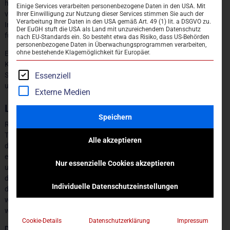
höher schlagen lässt. Lassen Sie sich vom großen Angebot
Einige Services verarbeiten personenbezogene Daten in den USA. Mit
PREISE & ZEITEN
verschiedenster Saunen überzeugen, ob Aromasauna,
Ihrer Einwilligung zur Nutzung dieser Services stimmen Sie auch der
Verarbeitung Ihrer Daten in den USA gemäß Art. 49 (1) lit. a DSGVO zu.
Infrarotsauna, Dampfbad oder die klassische Aufgusssauna,
Der EuGH stuft die USA als Land mit unzureichendem Datenschutz
WEB-SHOP
für jeden Geschmack ist etwas dabei.
nach EU-Standards ein. So besteht etwa das Risiko, dass US-Behörden
personenbezogene Daten in Überwachungsprogrammen verarbeiten,
ohne bestehende Klagemöglichkeit für Europäer.
Erfrischung nach der Sauna bietet der ganzjährig temperierte
Kaltsee und zwischen den Saunagängen lädt die
Essenziell
Saunagastronomie mit einer großen Auswahl an Getränken
und Snacks zum Verweilen ein.
Externe Medien
LANGE SAUNANÄCHTE
Speichern
Regelmäßig finden in der Saunalandschaft
Themensaunanächte statt. Bis 0:00 Uhr nachts können sich
Alle akzeptieren
die Gäste dabei in der Saunalandschaft verwöhnen lassen,
entspannen und ein tolles Programm erleben. Auf
Nur essenzielle Cookies akzeptieren
unterschiedlichste Themen dürfen sich die Saunagäste
dieses Jahr freuen. Die Sauna und das Hallenbad sind an
Individuelle Datenschutzeinstellungen
diesen Terminen bis 00:00 Uhr nachts geöffnet, ein
wechselndes Abendessen steht auf dem Programm, ebenso
wie stündlich stattfindende Erlebnisaufgüsse.
Cookie-Details
Datenschutzerklärung
Impressum
Die Sauna öffnet an den langen Saunanächten erst um