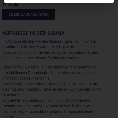
18:00 Uhr!
ZU DEN SAUNANÄCHTEN
AUFGÜSSE IN DER SAUNA
Im Aloha zelebrieren wir den Saunaaufguss nach höchsten
Standards: Alle unsere Aufgüsse erfolgen streng nach den
Vorgaben und Richtlinien des deutschen Saunabundes und
der deutschen Gesellschaft für das Badewesen.
Dabei achten wir genau auf die empfohlene Wassermenge
pro Kubikmeter Rauminhalt – für ein sicheres, angenehmes
und gesundes Saunaerlebnis.
Unsere Aufgüsse werden sanft und achtsam verwedelt, um
die Hitze gleichmäßig zu verteilen und ein wohltuendes Klima
zu schaffen.
So bleibt Ihr Saunabesuch nicht nur in dem Moment ein
Genuss, sondern unterstützt auch Ihr Wohlbefinden am
nächsten Tag – für nachhaltige Entspannung und neue
Energie.