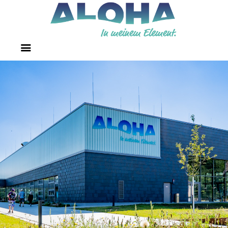
STARTSEITE
WOHNMOBILSTELLPLATZ
HALLENBAD
BELEGUNGSPLAN
FREIBAD
SAUNA
KURSE
EVENTS