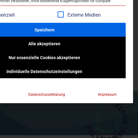
en verarbeiten, ohne bestehende Klagemöglichkeit für Europäer.
enziell
Externe Medien
Speichern
Aqualand Osterode am Harz
Alle akzeptieren
Schwimmbadstraße 1
Nur essenzielle Cookies akzeptieren
aqua-land@osterode.de
05522 9064 10
Individuelle Datenschutzeinstellungen
Datenschutzerklärung
Impressum