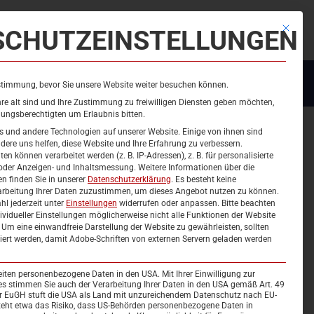
te der Service-Gruppen, für die eine Einwilligung erteilt werden k
SCHUTZEINSTELLUNGEN
Mit diese
IBAD
SAUNA
KURSE
EVENTS
stimmung, bevor Sie unsere Website weiter besuchen können.
re alt sind und Ihre Zustimmung zu freiwilligen Diensten geben möchten,
hungsberechtigten um Erlaubnis bitten.
 und andere Technologien auf unserer Website. Einige von ihnen sind
dere uns helfen, diese Website und Ihre Erfahrung zu verbessern.
 können verarbeitet werden (z. B. IP-Adressen), z. B. für personalisierte
KURSE
EVENTS
PREISE & ZEITEN
oder Anzeigen- und Inhaltsmessung.
Weitere Informationen über die
n finden Sie in unserer
Datenschutzerklärung
.
Es besteht keine
rarbeitung Ihrer Daten zuzustimmen, um dieses Angebot nutzen zu können.
hl jederzeit unter
Einstellungen
widerrufen oder anpassen.
Bitte beachten
ividueller Einstellungen möglicherweise nicht alle Funktionen der Website
 Um eine einwandfreie Darstellung der Website zu gewährleisten, sollten
iert werden, damit Adobe-Schriften von externen Servern geladen werden
eiten personenbezogene Daten in den USA. Mit Ihrer Einwilligung zur
es stimmen Sie auch der Verarbeitung Ihrer Daten in den USA gemäß Art. 49
Der EuGH stuft die USA als Land mit unzureichendem Datenschutz nach EU-
teht etwa das Risiko, dass US-Behörden personenbezogene Daten in