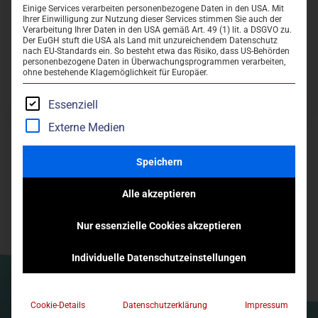
Einige Services verarbeiten personenbezogene Daten in den USA. Mit
Die Anmeldung wird erst nach der Bestätigung gültig.
PREISE & ZEITEN
Ihrer Einwilligung zur Nutzung dieser Services stimmen Sie auch der
Verarbeitung Ihrer Daten in den USA gemäß Art. 49 (1) lit. a DSGVO zu.
Der EuGH stuft die USA als Land mit unzureichendem Datenschutz
WEB-SHOP
Weitere Anmeldung
Zur Startseite
nach EU-Standards ein. So besteht etwa das Risiko, dass US-Behörden
personenbezogene Daten in Überwachungsprogrammen verarbeiten,
Kontakt:
mwaldmann@osterode.de
ohne bestehende Klagemöglichkeit für Europäer.
Essenziell
Externe Medien
Speichern
Alle akzeptieren
Nur essenzielle Cookies akzeptieren
Individuelle Datenschutzeinstellungen
Aqualand Osterode am Harz
Schwimmbadstraße 1
Cookie-Details
Datenschutzerklärung
Impressum
aqua-land@osterode.de