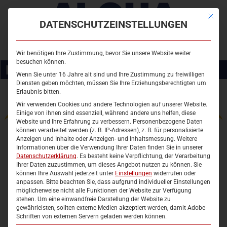
Es folgt eine Liste der Service-Gruppen, für die eine Einwilligung ert
Mit die
DATENSCHUTZEINSTELLUNGEN
Wir benötigen Ihre Zustimmung, bevor Sie unsere Website weiter
besuchen können.
BITTE BESTÄTIGEN
Wenn Sie unter 16 Jahre alt sind und Ihre Zustimmung zu freiwilligen
STARTSEITE
Diensten geben möchten, müssen Sie Ihre Erziehungsberechtigten um
Erlaubnis bitten.
WOHNMOBILSTELLPLATZ
Wir verwenden Cookies und andere Technologien auf unserer Website.
Einige von ihnen sind essenziell, während andere uns helfen, diese
HALLENBAD
Website und Ihre Erfahrung zu verbessern.
Personenbezogene Daten
können verarbeitet werden (z. B. IP-Adressen), z. B. für personalisierte
Anzeigen und Inhalte oder Anzeigen- und Inhaltsmessung.
Weitere
BELEGUNGSPLAN
FAST GESCHAFFT!
Informationen über die Verwendung Ihrer Daten finden Sie in unserer
Datenschutzerklärung
.
Es besteht keine Verpflichtung, der Verarbeitung
FREIBAD
Ihrer Daten zuzustimmen, um dieses Angebot nutzen zu können.
Sie
Wir haben soeben eine E-Mail mit einem
Bestätigungslink
an
können Ihre Auswahl jederzeit unter
Einstellungen
widerrufen oder
die angegebene E-Mail-Adresse der erziehungsberechtigten
SAUNA
anpassen.
Bitte beachten Sie, dass aufgrund individueller Einstellungen
Person gesendet.
möglicherweise nicht alle Funktionen der Website zur Verfügung
KURSE
stehen. Um eine einwandfreie Darstellung der Website zu
Bitte rufen Sie die E-Mail ab und klicken Sie auf den Link.
gewährleisten, sollten externe Medien akzeptiert werden, damit Adobe-
Prüfen Sie auch den
Spam-Ordner
, falls die Nachricht
Schriften von externen Servern geladen werden können.
EVENTS
nicht ankommt.