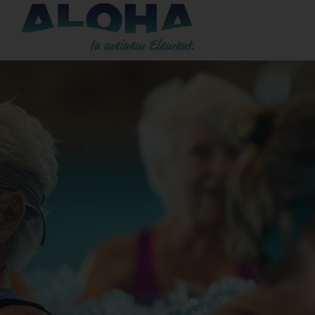
STARTSEITE
WOHNMOBILSTELLPLATZ
HALLENBAD
BELEGUNGSPLAN
FREIBAD
SAUNA
KURSE
EVENTS
PREISE & ZEITEN
WEB-SHOP