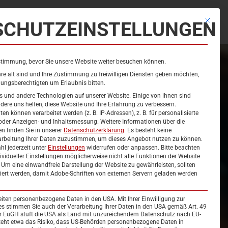
te der Service-Gruppen, für die eine Einwilligung erteilt werden k
SCHUTZEINSTELLUNGEN
Mit diese
IBAD
SAUNA
KURSE
EVENTS
stimmung, bevor Sie unsere Website weiter besuchen können.
re alt sind und Ihre Zustimmung zu freiwilligen Diensten geben möchten,
hungsberechtigten um Erlaubnis bitten.
 und andere Technologien auf unserer Website. Einige von ihnen sind
dere uns helfen, diese Website und Ihre Erfahrung zu verbessern.
 können verarbeitet werden (z. B. IP-Adressen), z. B. für personalisierte
oder Anzeigen- und Inhaltsmessung.
Weitere Informationen über die
n finden Sie in unserer
Datenschutzerklärung
.
Es besteht keine
rarbeitung Ihrer Daten zuzustimmen, um dieses Angebot nutzen zu können.
hl jederzeit unter
Einstellungen
widerrufen oder anpassen.
Bitte beachten
ividueller Einstellungen möglicherweise nicht alle Funktionen der Website
 Um eine einwandfreie Darstellung der Website zu gewährleisten, sollten
iert werden, damit Adobe-Schriften von externen Servern geladen werden
eiten personenbezogene Daten in den USA. Mit Ihrer Einwilligung zur
es stimmen Sie auch der Verarbeitung Ihrer Daten in den USA gemäß Art. 49
Der EuGH stuft die USA als Land mit unzureichendem Datenschutz nach EU-
teht etwa das Risiko, dass US-Behörden personenbezogene Daten in