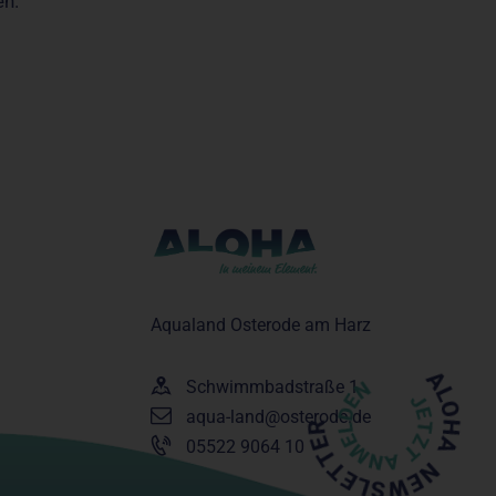
en.
Aqualand Osterode am Harz
Schwimmbadstraße 1
aqua-land@osterode.de
05522 9064 10