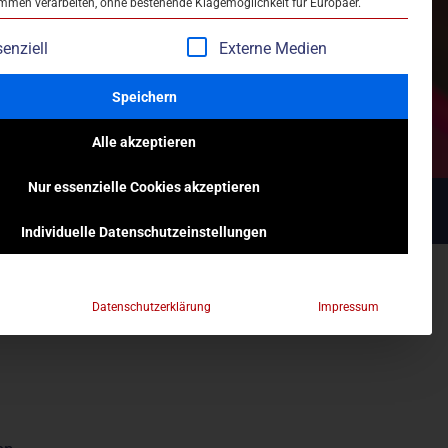
en verarbeiten, ohne bestehende Klagemöglichkeit für Europäer.
enziell
Externe Medien
Speichern
Alle akzeptieren
Nur essenzielle Cookies akzeptieren
Individuelle Datenschutzeinstellungen
n, dem einfach zu folgen ist. Das Training verbessert
Datenschutzerklärung
Impressum
ist: es macht viel Spaß, versprochen! Für alle, die