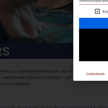
Überwachungsprogramm
Ess
RS
out zu lateinamerikanischen und internationalen Rhythme
Cookie-Details
 werden viele Kalorien verbrannt – und was am wichtigsten 
nste Vergnügen!